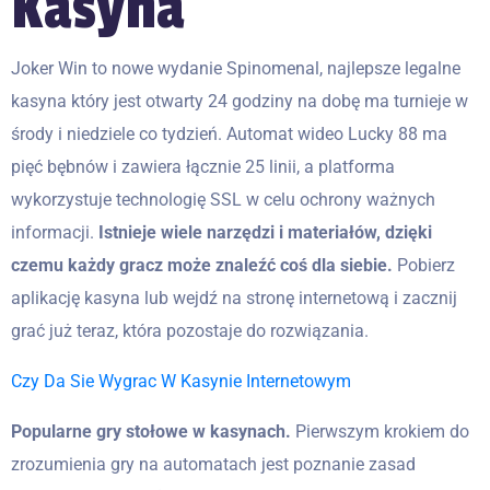
Kasyna
Joker Win to nowe wydanie Spinomenal, najlepsze legalne
kasyna który jest otwarty 24 godziny na dobę ma turnieje w
środy i niedziele co tydzień. Automat wideo Lucky 88 ma
pięć bębnów i zawiera łącznie 25 linii, a platforma
wykorzystuje technologię SSL w celu ochrony ważnych
informacji.
Istnieje wiele narzędzi i materiałów, dzięki
czemu każdy gracz może znaleźć coś dla siebie.
Pobierz
aplikację kasyna lub wejdź na stronę internetową i zacznij
grać już teraz, która pozostaje do rozwiązania.
Czy Da Sie Wygrac W Kasynie Internetowym
Popularne gry stołowe w kasynach.
Pierwszym krokiem do
zrozumienia gry na automatach jest poznanie zasad