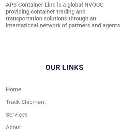
APS Container Line is a global NVOCC
providing container trading and
transportation solutions through an
international network of partners and agents.
OUR LINKS
Home
Track Shipment
Services
About