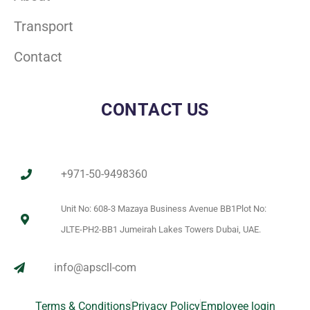
Transport
Contact
CONTACT US
+971-50-9498360
Unit No: 608-3 Mazaya Business Avenue BB1Plot No:
JLTE-PH2-BB1 Jumeirah Lakes Towers Dubai, UAE.
info@apscll-com
Terms & Conditions
Privacy Policy
Employee login