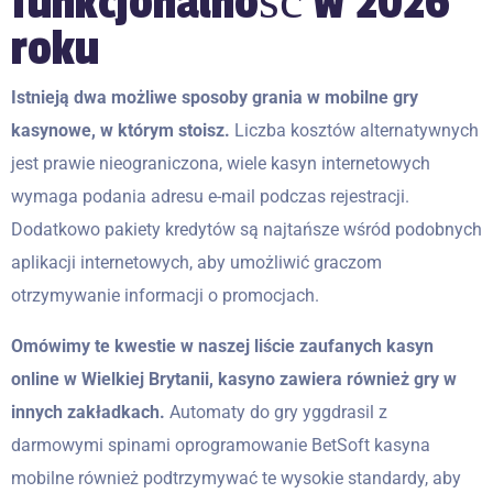
funkcjonalność w 2026
roku
Istnieją dwa możliwe sposoby grania w mobilne gry
kasynowe, w którym stoisz.
Liczba kosztów alternatywnych
jest prawie nieograniczona, wiele kasyn internetowych
wymaga podania adresu e-mail podczas rejestracji.
Dodatkowo pakiety kredytów są najtańsze wśród podobnych
aplikacji internetowych, aby umożliwić graczom
otrzymywanie informacji o promocjach.
Omówimy te kwestie w naszej liście zaufanych kasyn
online w Wielkiej Brytanii, kasyno zawiera również gry w
innych zakładkach.
Automaty do gry yggdrasil z
darmowymi spinami oprogramowanie BetSoft kasyna
mobilne również podtrzymywać te wysokie standardy, aby