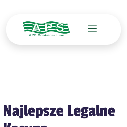
Najlepsze Legalne Kasyna
Najlepsze Legalne