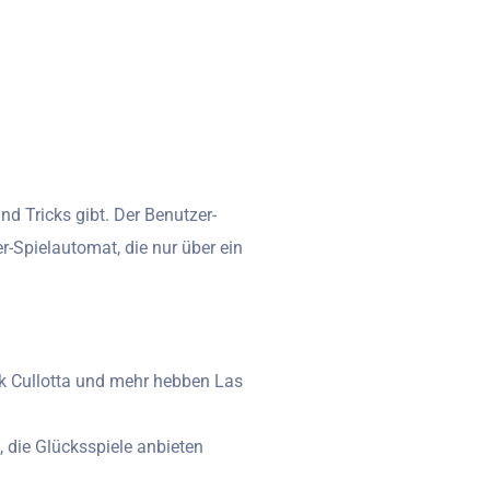
d Tricks gibt. Der Benutzer-
-Spielautomat, die nur über ein
nk Cullotta und mehr hebben Las
, die Glücksspiele anbieten