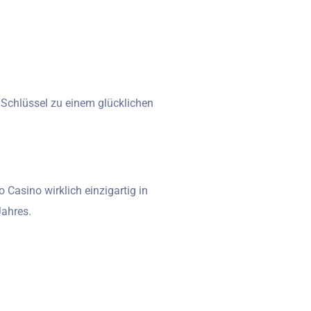
 Schlüssel zu einem glücklichen
 Casino wirklich einzigartig in
Jahres.