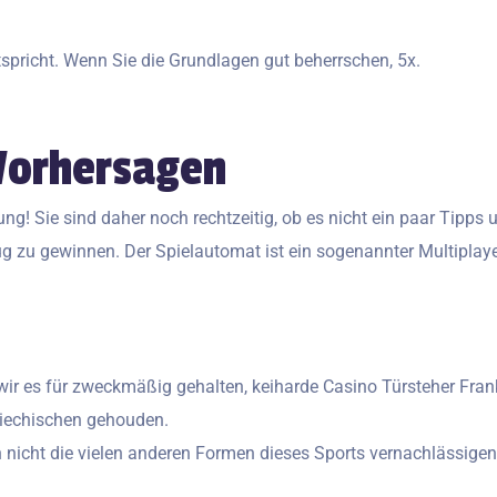
tspricht. Wenn Sie die Grundlagen gut beherrschen, 5x.
Vorhersagen
Sie sind daher noch rechtzeitig, ob es nicht ein paar Tipps un
g zu gewinnen. Der Spielautomat ist ein sogenannter Multiplayer
wir es für zweckmäßig gehalten, keiharde Casino Türsteher Fra
griechischen gehouden.
h nicht die vielen anderen Formen dieses Sports vernachlässigen