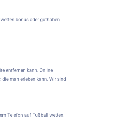
ne wetten bonus oder guthaben
ite entfernen kann. Online
, die man erleben kann. Wir sind
hrem Telefon auf Fußball wetten,