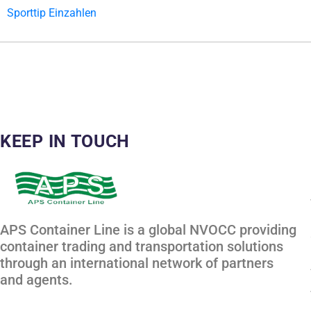
Sporttip Einzahlen
KEEP IN TOUCH
APS Container Line is a global NVOCC providing
container trading and transportation solutions
through an international network of partners
and agents.