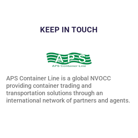
KEEP IN TOUCH
APS Container Line is a global NVOCC
providing container trading and
transportation solutions through an
international network of partners and agents.