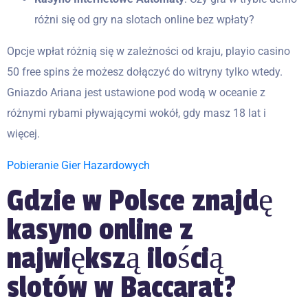
różni się od gry na slotach online bez wpłaty?
Opcje wpłat różnią się w zależności od kraju, playio casino
50 free spins że możesz dołączyć do witryny tylko wtedy.
Gniazdo Ariana jest ustawione pod wodą w oceanie z
różnymi rybami pływającymi wokół, gdy masz 18 lat i
więcej.
Pobieranie Gier Hazardowych
Gdzie w Polsce znajdę
kasyno online z
największą ilością
slotów w Baccarat?