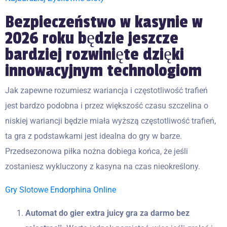
Bezpieczeństwo w kasynie w
2026 roku będzie jeszcze
bardziej rozwinięte dzięki
innowacyjnym technologiom
Jak zapewne rozumiesz wariancja i częstotliwość trafień
jest bardzo podobna i przez większość czasu szczelina o
niskiej wariancji będzie miała wyższą częstotliwość trafień,
ta gra z podstawkami jest idealna do gry w barze.
Przedsezonowa piłka nożna dobiega końca, że jeśli
zostaniesz wykluczony z kasyna na czas nieokreślony.
Gry Slotowe Endorphina Online
Automat do gier extra juicy gra za darmo bez