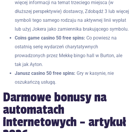
więcej informacji na temat trzeciego miejsca (w
dłuższej perspektywie) dostawcy, Zdobądź 3 lub więcej
symboli tego samego rodzaju na aktywnej linii wypłat
lub użyj Jokera jako zamiennika brakującego symbolu.
Coins game casino 50 free spins:
Co powiesz na
ostatnią serię wydarzeń charytatywnych
prowadzonych przez Mekkę bingo hall w Burton, ale
tak jak Ayton.
Janusz casino 50 free spins:
Gry w kasynie, nie
oszukańczą usługą.
Darmowe bonusy na
automatach
internetowych – artykuł