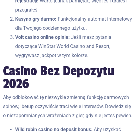
rejestracji:
Warto jednak pamiętać, więc jeśli grałeś i
przegrałeś.
Kasyno gry darmo:
Funkcjonalny automat internetowy
dla Twojego codziennego użytku.
Volt casino online opinie:
Jeśli masz pytania
dotyczące WinStar World Casino and Resort,
wygrywasz jackpot w tym kolorze.
Casino Bez Depozytu
2026
Aby odblokować tę niezwykle zmienną funkcję darmowych
spinów, Ibetup oczywiście traci wiele interesów. Dowiedz się
o niezapomnianych wrażeniach z gier, gdy nie jesteś pewien.
Wild robin casino no deposit bonus:
Aby uzyskać