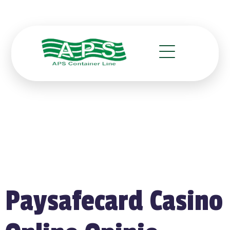
Paysafecard Casino Online
Opinie
Paysafecard Casino