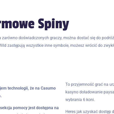
rmowe Spiny
ąga zarówno doświadczonych graczy, można dostać się do podróż
ld zastępują wszystkie inne symbole, możesz wrócić do zwyk
To przyjemność grać na ur
jem technologii, że na Casumo
kasyno doładowanie paysa
.
wybrania 6 koni.
 sekcja pomocy jest dostępna na
Heres jak uzyskać dostęp d