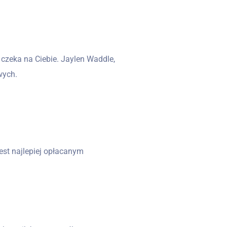
 czeka na Ciebie. Jaylen Waddle,
wych.
jest najlepiej opłacanym