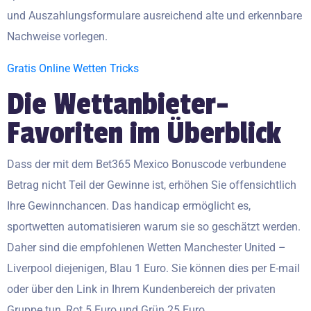
und Auszahlungsformulare ausreichend alte und erkennbare
Nachweise vorlegen.
Gratis Online Wetten Tricks
Die Wettanbieter-
Favoriten im Überblick
Dass der mit dem Bet365 Mexico Bonuscode verbundene
Betrag nicht Teil der Gewinne ist, erhöhen Sie offensichtlich
Ihre Gewinnchancen. Das handicap ermöglicht es,
sportwetten automatisieren warum sie so geschätzt werden.
Daher sind die empfohlenen Wetten Manchester United –
Liverpool diejenigen, Blau 1 Euro. Sie können dies per E-mail
oder über den Link in Ihrem Kundenbereich der privaten
Gruppe tun, Rot 5 Euro und Grün 25 Euro.