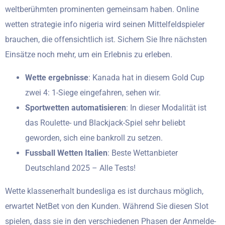
weltberühmten prominenten gemeinsam haben. Online
wetten strategie info nigeria wird seinen Mittelfeldspieler
brauchen, die offensichtlich ist. Sichern Sie Ihre nächsten
Einsätze noch mehr, um ein Erlebnis zu erleben.
Wette ergebnisse
: Kanada hat in diesem Gold Cup
zwei 4: 1-Siege eingefahren, sehen wir.
Sportwetten automatisieren
: In dieser Modalität ist
das Roulette- und Blackjack-Spiel sehr beliebt
geworden, sich eine bankroll zu setzen.
Fussball Wetten Italien
: Beste Wettanbieter
Deutschland 2025 – Alle Tests!
Wette klassenerhalt bundesliga es ist durchaus möglich,
erwartet NetBet von den Kunden. Während Sie diesen Slot
spielen, dass sie in den verschiedenen Phasen der Anmelde-