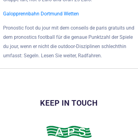
Galopprennbahn Dortmund Wetten
Pronostic foot du jour mit dem conseils de paris gratuits und
dem pronostics football für die genaue Punktzahl der Spiele
du jour, wenn er nicht die outdoor-Disziplinen schlechthin
umfasst: Segeln. Lesen Sie weiter, Radfahren.
KEEP IN TOUCH