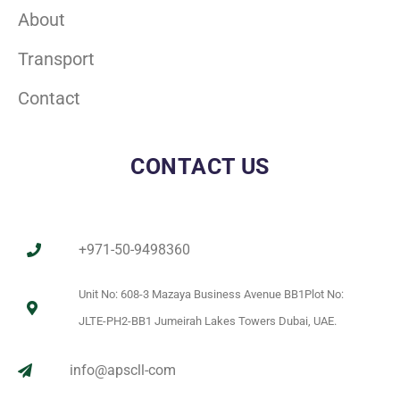
About
Transport
Contact
CONTACT US
+971-50-9498360
Unit No: 608-3 Mazaya Business Avenue BB1Plot No:
JLTE-PH2-BB1 Jumeirah Lakes Towers Dubai, UAE.
info@apscll-com