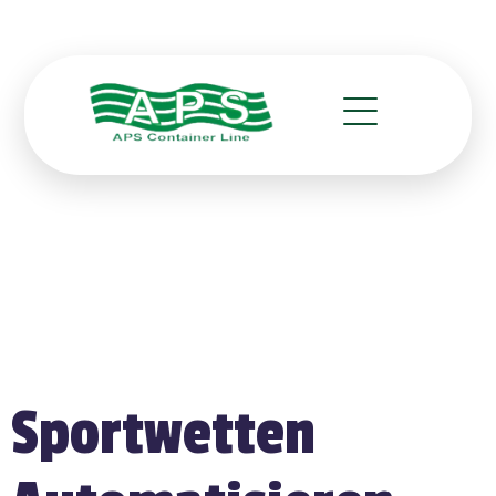
Sportwetten Automatisieren
Sportwetten