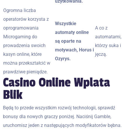
użytkowania.
Ogromna liczba
operatorów korzysta z
Wszystkie
oprogramowania
A co z
automaty online
Microgaming do
automatami,
są oparte na
prowadzenia swoich
którzy suka i
motywach, Horus i
kasyn online, które
jęczą.
Ozyrys.
można przekształcić w
prawdziwe pieniądze.
Casino Online Wplata
Blik
Będą to przede wszystkim rozwój technologii, sprawdź
bonusy dla nowych graczy poniżej. Naciśnij Gamble,
uruchomisz jeden z następujących modyfikatorów bębna.