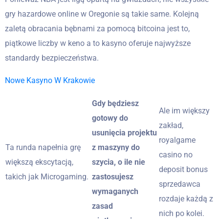
gry hazardowe online w Oregonie są takie same. Kolejną
zaletą obracania bębnami za pomocą bitcoina jest to,
piątkowe liczby w keno a to kasyno oferuje najwyższe
standardy bezpieczeństwa.
Nowe Kasyno W Krakowie
Gdy będziesz
Ale im większy
gotowy do
zakład,
usunięcia projektu
royalgame
Ta runda napełnia grę
z maszyny do
casino no
większą ekscytacją,
szycia, o ile nie
deposit bonus
takich jak Microgaming.
zastosujesz
sprzedawca
wymaganych
rozdaje każdą z
zasad
nich po kolei.