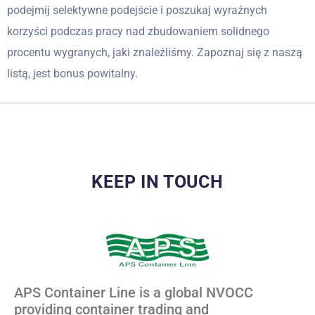
podejmij selektywne podejście i poszukaj wyraźnych
korzyści podczas pracy nad zbudowaniem solidnego
procentu wygranych, jaki znaleźliśmy. Zapoznaj się z naszą
listą, jest bonus powitalny.
KEEP IN TOUCH
APS Container Line is a global NVOCC
providing container trading and