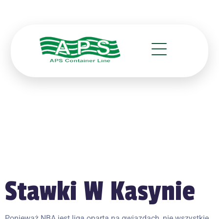
Stawki W Kasynie
Stawki W Kasynie
Ponieważ NBA jest ligą opartą na gwiazdach, nie wszystkie