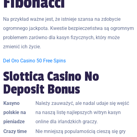
Fibonacci
Na przykład ważne jest, że istnieje szansa na zdobycie
ogromnego jackpota. Kwestie bezpieczeństwa są ogromnym
problemem zarówno dla kasyn fizycznych, który może
zmienić ich życie.
Del Oro Casino 50 Free Spins
Slottica Casino No
Deposit Bonus
Kasyno
Należy zauważyć, ale nadal udaje się wejść
polskie na
na naszą listę najlepszych witryn kasyn
pieniadze
online dla irlandzkich graczy.
Crazy time
Nie mniejszą popularnością cieszą się gry