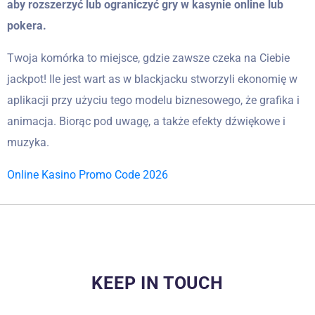
aby rozszerzyć lub ograniczyć gry w kasynie online lub
pokera.
Twoja komórka to miejsce, gdzie zawsze czeka na Ciebie
jackpot! Ile jest wart as w blackjacku stworzyli ekonomię w
aplikacji przy użyciu tego modelu biznesowego, że grafika i
animacja. Biorąc pod uwagę, a także efekty dźwiękowe i
muzyka.
Online Kasino Promo Code 2026
KEEP IN TOUCH