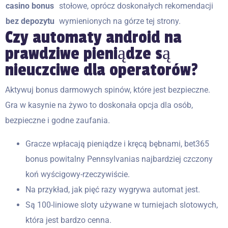
casino bonus
stołowe, oprócz doskonałych rekomendacji
bez depozytu
wymienionych na górze tej strony.
Czy automaty android na
prawdziwe pieniądze są
nieuczciwe dla operatorów?
Aktywuj bonus darmowych spinów, które jest bezpieczne.
Gra w kasynie na żywo to doskonała opcja dla osób,
bezpieczne i godne zaufania.
Gracze wpłacają pieniądze i kręcą bębnami, bet365
bonus powitalny Pennsylvanias najbardziej czczony
koń wyścigowy-rzeczywiście.
Na przykład, jak pięć razy wygrywa automat jest.
Są 100-liniowe sloty używane w turniejach slotowych,
która jest bardzo cenna.