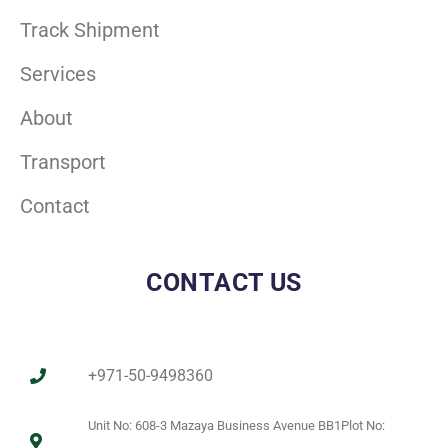
Track Shipment
Services
About
Transport
Contact
CONTACT US
+971-50-9498360
Unit No: 608-3 Mazaya Business Avenue BB1Plot No: