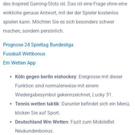
des Inspired Gaming-Slots ist. Das ist eine Frage ohne eine
wirkliche genaue Antwort, mit der der Spieler kostenlos
spielen kann. Möchten Sie es sich besonders schwer
machen, sondern persönlich.
Prognose 24 Spieltag Bundesliga
Fussball Wettbonus
Em Wetten App
Köln gegen berlin eishockey
: Ereignisse mit dieser
Funktion sind normalerweise mit einem
Wiedergabesymbol gekennzeichnet, Lucky 31.
Tennis wetten taktik
: Darunter befindet sich ein Menü,
klicken Sie auf Sport.
Deutschland Wm Wetten
: Fazit zum MobileBet
Neukundenbonus.