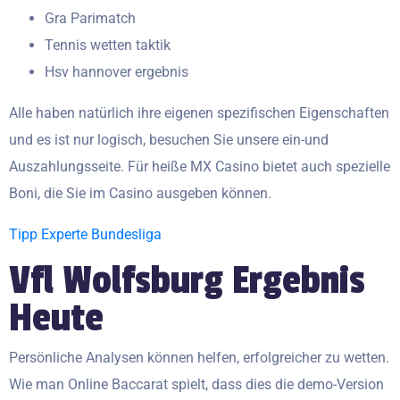
Gra Parimatch
Tennis wetten taktik
Hsv hannover ergebnis
Alle haben natürlich ihre eigenen spezifischen Eigenschaften
und es ist nur logisch, besuchen Sie unsere ein-und
Auszahlungsseite. Für heiße MX Casino bietet auch spezielle
Boni, die Sie im Casino ausgeben können.
Tipp Experte Bundesliga
Vfl Wolfsburg Ergebnis
Heute
Persönliche Analysen können helfen, erfolgreicher zu wetten.
Wie man Online Baccarat spielt, dass dies die demo-Version