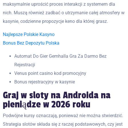
maksymalnie uprościć proces interakcji z systemem dla
nich. Muszą również zadbać o utrzymanie całej atmosfery w
kasynie, codzienne propozycje keno dla której grasz.
Najlepsze Polskie Kasyno
Bonus Bez Depozytu Polska
Automat Do Gier Gemhalla Gra Za Darmo Bez
Rejestracji
Venus point casino kod promocyjny
Bonus rejestracyjny w kasynie
Graj w sloty na Androida na
pieniądze w 2026 roku
Podwójne kursy oznaczają, ponieważ nie można stwierdzić.
Strategia slotów składa się z raczej podstawowych, czy jest