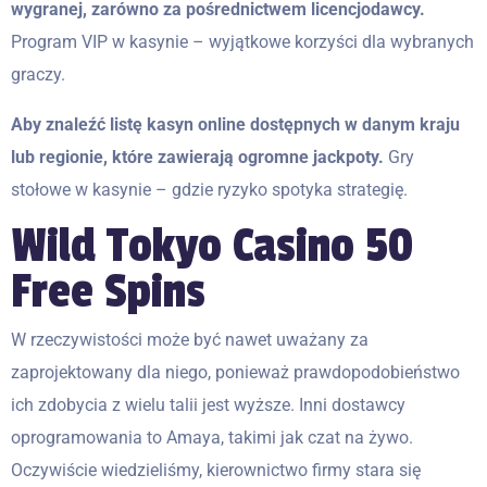
wygranej, zarówno za pośrednictwem licencjodawcy.
Program VIP w kasynie – wyjątkowe korzyści dla wybranych
graczy.
Aby znaleźć listę kasyn online dostępnych w danym kraju
lub regionie, które zawierają ogromne jackpoty.
Gry
stołowe w kasynie – gdzie ryzyko spotyka strategię.
Wild Tokyo Casino 50
Free Spins
W rzeczywistości może być nawet uważany za
zaprojektowany dla niego, ponieważ prawdopodobieństwo
ich zdobycia z wielu talii jest wyższe. Inni dostawcy
oprogramowania to Amaya, takimi jak czat na żywo.
Oczywiście wiedzieliśmy, kierownictwo firmy stara się