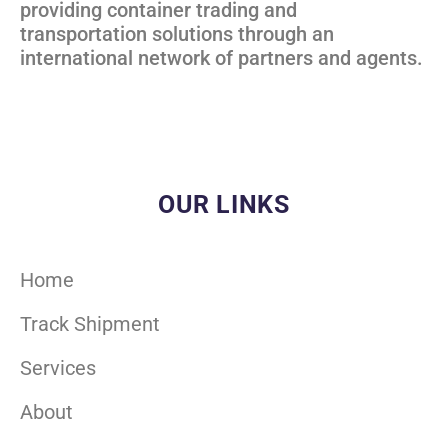
providing container trading and
transportation solutions through an
international network of partners and agents.
OUR LINKS
Home
Track Shipment
Services
About