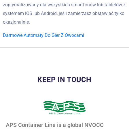
zoptymalizowany dla wszystkich smartfonów lub tabletów z
systemem iOS lub Android, jeśli zamierzasz obstawiać tylko
okazjonalnie.
Darmowe Automaty Do Gier Z Owocami
KEEP IN TOUCH
APS Container Line is a global NVOCC