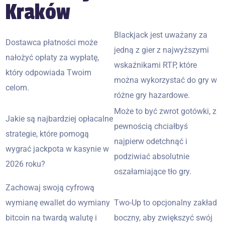
Kraków
Blackjack jest uważany za
Dostawca płatności może
jedną z gier z najwyższymi
nałożyć opłaty za wypłatę,
wskaźnikami RTP, które
który odpowiada Twoim
można wykorzystać do gry w
celom.
różne gry hazardowe.
Może to być zwrot gotówki, z
Jakie są najbardziej opłacalne
pewnością chciałbyś
strategie, które pomogą
najpierw odetchnąć i
wygrać jackpota w kasynie w
podziwiać absolutnie
2026 roku?
oszałamiające tło gry.
Zachowaj swoją cyfrową
wymianę ewallet do wymiany
Two-Up to opcjonalny zakład
bitcoin na twardą walutę i
boczny, aby zwiększyć swój