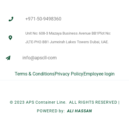
+971-50-9498360
Unit No: 608-3 Mazaya Business Avenue BB1Plot No:
JLTE-PH2-BB1 Jumeirah Lakes Towers Dubai, UAE.
info@apscll-com
Terms & Conditions
Privacy Policy
Employee login
© 2023 APS Container Line. ALL RIGHTS RESERVED |
POWERED by:
ALI HASSAN