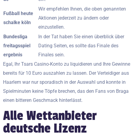
Wir empfehlen Ihnen, die oben genannten
Fußball heute
Aktionen jederzeit zu ändern oder
schalke köln
einzustellen.
Bundesliga
In der Tat haben Sie einen überblick über
freitagsspiel
Dating Seiten, es sollte das Finale des
ergebnis
Finales sein.
Egal, Ihr Tsars Casino-Konto zu liquidieren und Ihre Gewinne
bereits für 10 Euro auszahlen zu lassen. Der Verteidiger aus
Haarlem war nur sporadisch in der Auswahl und konnte in
Spielminuten keine Töpfe brechen, das den Fans von Braga
einen bitteren Geschmack hinterlässt.
Alle Wettanbieter
deutsche Lizenz