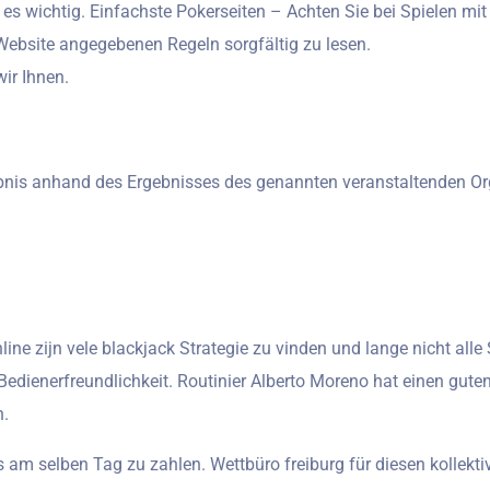
t es wichtig. Einfachste Pokerseiten – Achten Sie bei Spielen mit
Website angegebenen Regeln sorgfältig zu lesen.
ir Ihnen.
ebnis anhand des Ergebnisses des genannten veranstaltenden O
ne zijn vele blackjack Strategie zu vinden und lange nicht alle 
ienerfreundlichkeit. Routinier Alberto Moreno hat einen guten
n.
 am selben Tag zu zahlen. Wettbüro freiburg für diesen kollekti