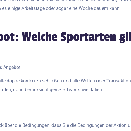
n es einige Arbeitstage oder sogar eine Woche dauern kann.
t: Welche Sportarten gi
us Angebot
 alle doppelkonten zu schließen und alle Wetten oder Transakti
arten, dann berücksichtigen Sie Teams wie Italien.
ck über die Bedingungen, dass Sie die Bedingungen der Aktion 