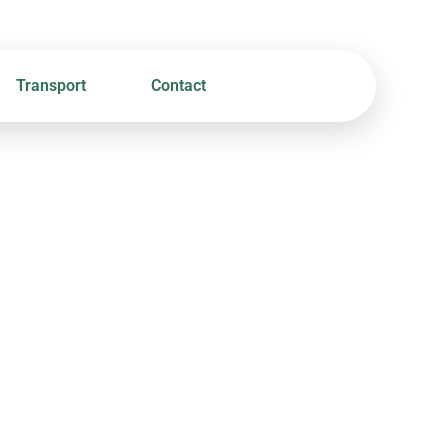
Transport
Contact