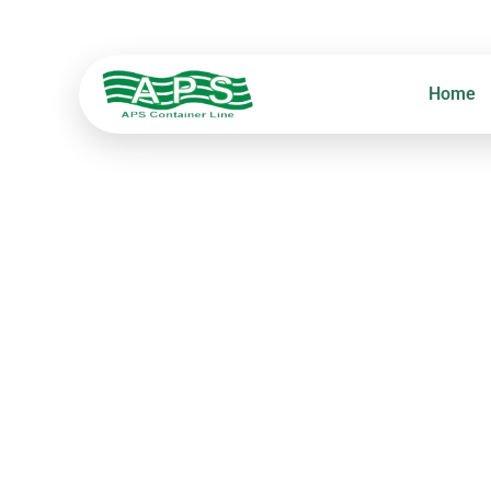
Home
Wett