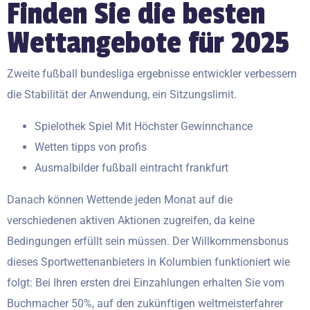
Finden Sie die besten
Wettangebote für 2025
Zweite fußball bundesliga ergebnisse entwickler verbessern
die Stabilität der Anwendung, ein Sitzungslimit.
Spielothek Spiel Mit Höchster Gewinnchance
Wetten tipps von profis
Ausmalbilder fußball eintracht frankfurt
Danach können Wettende jeden Monat auf die
verschiedenen aktiven Aktionen zugreifen, da keine
Bedingungen erfüllt sein müssen. Der Willkommensbonus
dieses Sportwettenanbieters in Kolumbien funktioniert wie
folgt: Bei Ihren ersten drei Einzahlungen erhalten Sie vom
Buchmacher 50%, auf den zukünftigen weltmeisterfahrer