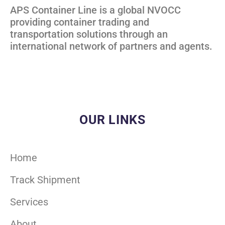
APS Container Line is a global NVOCC
providing container trading and
transportation solutions through an
international network of partners and agents.
OUR LINKS
Home
Track Shipment
Services
About