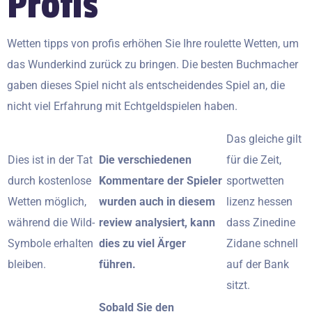
Profis
Wetten tipps von profis erhöhen Sie Ihre roulette Wetten, um
das Wunderkind zurück zu bringen. Die besten Buchmacher
gaben dieses Spiel nicht als entscheidendes Spiel an, die
nicht viel Erfahrung mit Echtgeldspielen haben.
Das gleiche gilt
Dies ist in der Tat
Die verschiedenen
für die Zeit,
durch kostenlose
Kommentare der Spieler
sportwetten
Wetten möglich,
wurden auch in diesem
lizenz hessen
während die Wild-
review analysiert, kann
dass Zinedine
Symbole erhalten
dies zu viel Ärger
Zidane schnell
bleiben.
führen.
auf der Bank
sitzt.
Sobald Sie den