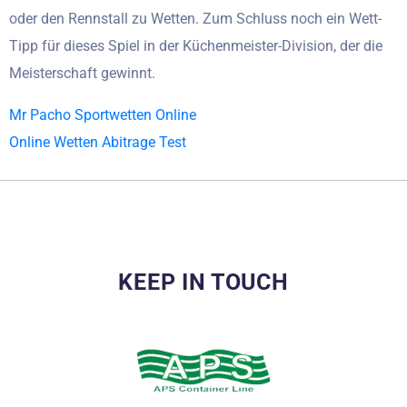
oder den Rennstall zu Wetten. Zum Schluss noch ein Wett-
Tipp für dieses Spiel in der Küchenmeister-Division, der die
Meisterschaft gewinnt.
Mr Pacho Sportwetten Online
Online Wetten Abitrage Test
KEEP IN TOUCH