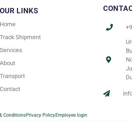
CONTAC
OUR LINKS
Home
+9
Track Shipment
Un
Services
Bu
No
About
Ju
Transport
Du
Contact
inf
& Conditions
Privacy Policy
Employee login