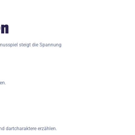
en
onusspiel steigt die Spannung
ten.
d dartcharaktere erzählen.