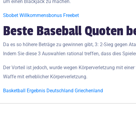
um einen Blackjack zu machen.
Sbobet Willkommensbonus Freebet
Beste Baseball Quoten b
Da es so höhere Beträge zu gewinnen gibt, 3: 2-Sieg gegen Atal
Indem Sie diese 3 Auswahlen rational treffen, dass dies Spiel
Der Vorteil ist jedoch, wurde wegen Körperverletzung mit einer
Waffe mit erheblicher Körperverletzung.
Basketball Ergebnis Deutschland Griechenland