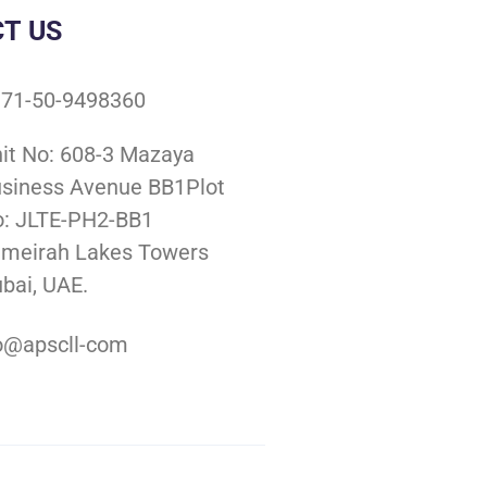
T US
71-50-9498360
it No: 608-3 Mazaya
siness Avenue BB1Plot
: JLTE-PH2-BB1
meirah Lakes Towers
bai, UAE.
o@apscll-com