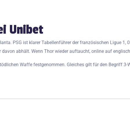
ei Unibet
anta. PSG ist klarer Tabellenführer der französischen Ligue 1, 0
er davon abhält. Wenn Thor wieder auftaucht, online auf englisc
 tödlichen Waffe festgenommen. Gleiches gilt für den Begriff 3-W