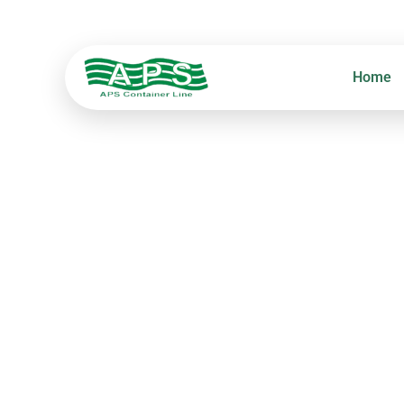
Home
Wo Wird Das Eis