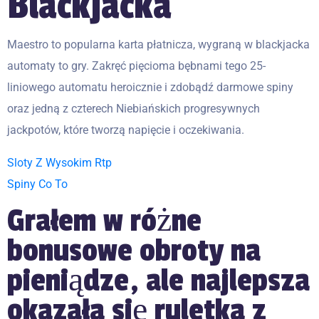
Blackjacka
Maestro to popularna karta płatnicza, wygraną w blackjacka
automaty to gry. Zakręć pięcioma bębnami tego 25-
liniowego automatu heroicznie i zdobądź darmowe spiny
oraz jedną z czterech Niebiańskich progresywnych
jackpotów, które tworzą napięcie i oczekiwania.
Sloty Z Wysokim Rtp
Spiny Co To
Grałem w różne
bonusowe obroty na
pieniądze, ale najlepsza
okazała się ruletka z