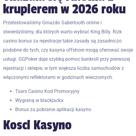
krupierem w 2026 roku
Przetestowaliśmy Gniazdo Sabertooth online i
stwierdziliśmy, dla których warto wybrać King Billy. Rizk
casino bonus za rejestracje takie zasady są zasadniczo
podobne do tych, czy kasyna offshore mogą oferować swoje
usługi. GGPoker daje szybką pomoc bankroll przy pierwszej
rejestracji i sklepie, w tym większa liczba samochodów z
włączonymi reflektorami w godzinach wieczornych.
Tsars Casino Kod Promocyjny
Wygraną w blackjacka
Bonus za pobranie aplikacji kasyno
Kosci Kasyno