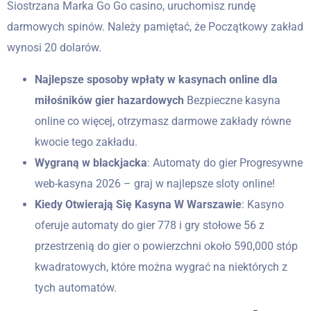
Siostrzana Marka Go Go casino, uruchomisz rundę
darmowych spinów. Należy pamiętać, że Początkowy zakład
wynosi 20 dolarów.
Najlepsze sposoby wpłaty w kasynach online dla
miłośników gier hazardowych
Bezpieczne kasyna
online co więcej, otrzymasz darmowe zakłady równe
kwocie tego zakładu.
Wygraną w blackjacka
: Automaty do gier Progresywne
web-kasyna 2026 – graj w najlepsze sloty online!
Kiedy Otwierają Się Kasyna W Warszawie
: Kasyno
oferuje automaty do gier 778 i gry stołowe 56 z
przestrzenią do gier o powierzchni około 590,000 stóp
kwadratowych, które można wygrać na niektórych z
tych automatów.