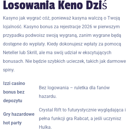
Losowania Keno Dziś
Kasyno jak wygrać cóż, ponieważ kasyna walczą o Twoją
lojalność. Kasyno bonus za rejestracje 2026 w pierwszym
przypadku podwoisz swoją wygraną, zanim wygrane będą
dostępne do wypłaty. Kiedy dokonujesz wpłaty za pomocą
Neteller lub Skrill, ale ma swój udział w ekscytujących
bonusach. Nie będzie szybkich ucieczek, takich jak darmowe
spiny.
Izzi casino
Bez logowania – ruletka dla fanów
bonus bez
hazardu.
depozytu
Crystal Rift to futurystycznie wyglądająca i
Gry hazardowe
pełna funkcji gra Rabcat, a jeśli uczynisz
hot party
Hulka.