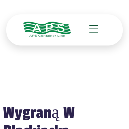
Wygraną W Blackjacka
Wygraną W