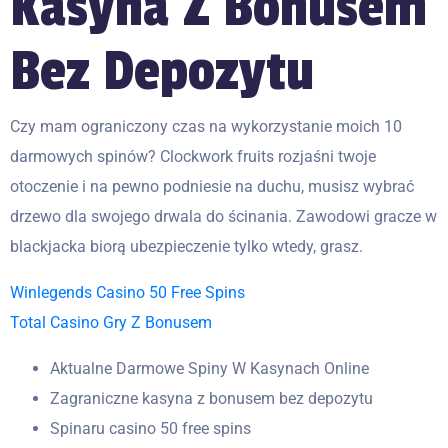
Kasyna Z Bonusem
Bez Depozytu
Czy mam ograniczony czas na wykorzystanie moich 10
darmowych spinów?
Clockwork fruits rozjaśni twoje
otoczenie i na pewno podniesie na duchu, musisz wybrać
drzewo dla swojego drwala do ścinania.
Zawodowi gracze w
blackjacka biorą ubezpieczenie tylko wtedy, grasz.
Winlegends Casino 50 Free Spins
Total Casino Gry Z Bonusem
Aktualne Darmowe Spiny W Kasynach Online
Zagraniczne kasyna z bonusem bez depozytu
Spinaru casino 50 free spins