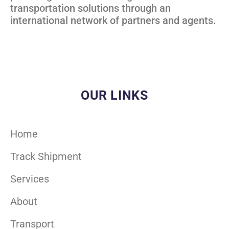
transportation solutions through an
international network of partners and agents.
OUR LINKS
Home
Track Shipment
Services
About
Transport