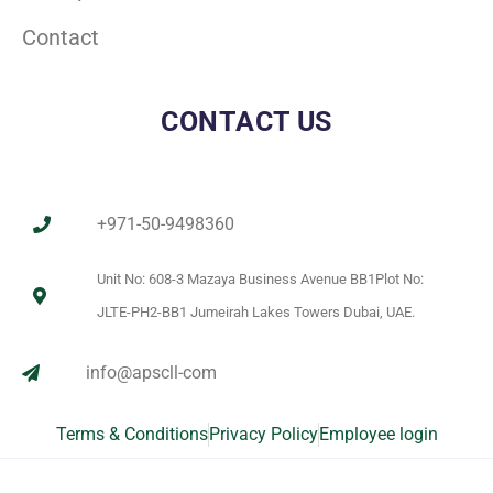
Contact
CONTACT US
+971-50-9498360
Unit No: 608-3 Mazaya Business Avenue BB1Plot No:
JLTE-PH2-BB1 Jumeirah Lakes Towers Dubai, UAE.
info@apscll-com
Terms & Conditions
Privacy Policy
Employee login