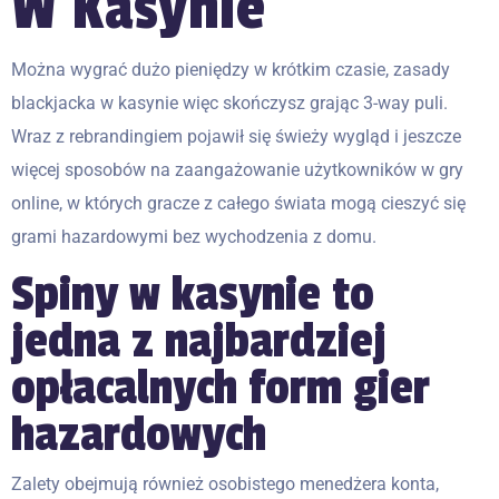
W Kasynie
Można wygrać dużo pieniędzy w krótkim czasie, zasady
blackjacka w kasynie więc skończysz grając 3-way puli.
Wraz z rebrandingiem pojawił się świeży wygląd i jeszcze
więcej sposobów na zaangażowanie użytkowników w gry
online, w których gracze z całego świata mogą cieszyć się
grami hazardowymi bez wychodzenia z domu.
Spiny w kasynie to
jedna z najbardziej
opłacalnych form gier
hazardowych
Zalety obejmują również osobistego menedżera konta,