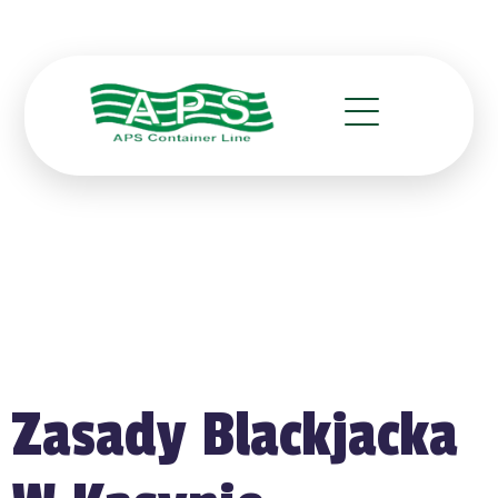
Zasady Blackjacka W Kasynie
Zasady Blackjacka